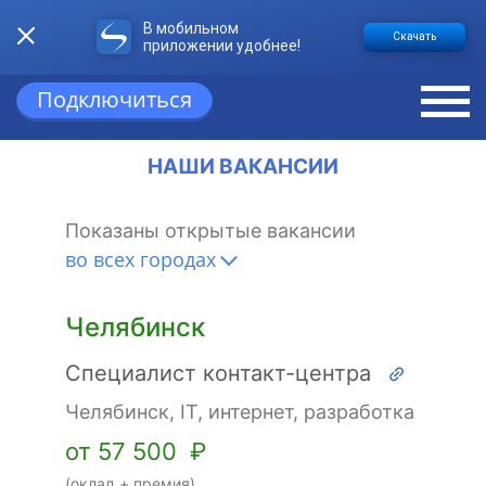
В мобильном
ВАКАНСИИ И РАБОТА В КОМПАНИИ
Скачать
приложении удобнее!
«ИНТЕРСВЯЗЬ» В ЧЕЛЯБИНСКЕ
Подключиться
НАШИ ВАКАНСИИ
Показаны открытые вакансии
во всех городах
Челябинск
Специалист контакт-центра
Челябинск, IT, интернет, разработка
от 57 500 ₽
(оклад + премия)