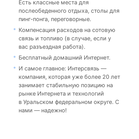
Вместе сделаем жизнь людей и
Есть классные места для
интернет.
График работы 2/2 с плавающими
Присоединяйся к нашей команде!
компаний комфортнее.
послеобеденного отдыха, столы для
На время обучения веб-камера или
выходными.
Вместе сделаем жизнь людей и
пинг-понга, переговорные.
телефон с камерой.
Компенсация домашнего
компаний комфортнее.
интернета.
Компенсация расходов на сотовую
Мы предлагаем:
Абонементы в тренажерный зал.
связь и топливо (в случае, если у
Оплата питания.
вас разъездная работа).
Оформление в соответствии с ТК
Возможность профессионального
РФ.
Бесплатный домашний Интернет.
развития и карьерного роста.
Стабильная заработная плата от 57
И самое главное: Интерсвязь —
Обучение за счет компании.
500 Р за месяц до вычета налога.
компания, которая уже более 20 лет
Выездные корпоративные
Формат работы: работа в
занимает стабильную позицию на
мероприятия и тренинги.
офисе/online-формат работы
рынке Интернета и технологий
(Home-office).
Присоединяйся к нашей команде!
в Уральском федеральном округе. С
График работы 2/2 с плавающими
Вместе сделаем жизнь людей и
нами — надежно!
выходными.
компаний комфортнее.
Компенсация домашнего
интернета.