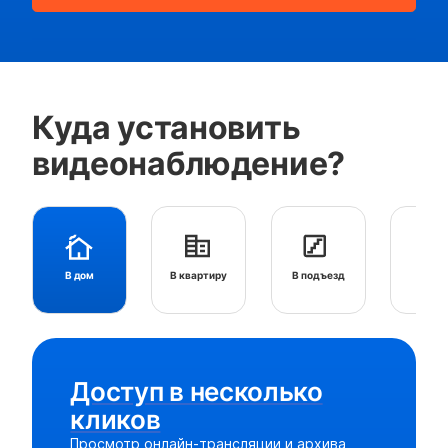
Куда установить
видеонаблюдение?
В дом
В квартиру
В подъезд
Во дв
Доступ в несколько
кликов
Просмотр онлайн-трансляции и архива