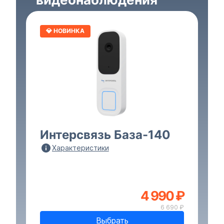
💎 НОВИНКА
Интерсвязь База-140
И
Характеристики
4 990 ₽
Р
6 690 ₽
Выбрать