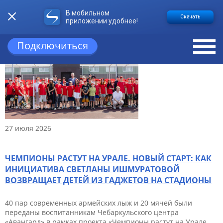
В мобильном
НОВОСТИ
Скачать
приложении удобнее!
Подключиться
27 июля 2026
ЧЕМПИОНЫ РАСТУТ НА УРАЛЕ. НОВЫЙ СТАРТ: КАК
ИНИЦИАТИВА СВЕТЛАНЫ ИШМУРАТОВОЙ
ВОЗВРАЩАЕТ ДЕТЕЙ ИЗ ГАДЖЕТОВ НА СТАДИОНЫ
40 пар современных армейских лыж и 20 мячей были
переданы воспитанникам Чебаркульского центра
«Авангард» в рамках проекта «Чемпионы растут на Урале.