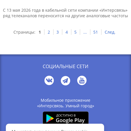
С 13 мая 2026 года в кабельной сети компании «Интерсвязь»
ряд телеканалов переносится на другие аналоговые частоты
Страницы:
1
2
3
4
5
...
51
След.
СОЦИАЛЬНЫЕ СЕТИ
Мобильное приложение
«Интерсвязь. Умный город»