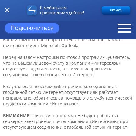
В мобильном
НАСТРОЙКА ЭЛЕКТРОННОЙ ПОЧТЫ В
Скачать
приложении удобнее!
MICROSOFT OUTLOOK
Подключиться
ВНИМАНИЕ
: Данная инструкция предполагает, что на
Вашем компьютере корректно установлена программа –
почтовый клиент Microsoft Outlook.
Перед началом настройки почтовой программы, убедитесь,
что на Вашем лицевом счету в компании «Интерсвязь»
отсутствует задолженность, а так же в исправности
соединения с глобальной сетью Интернет.
В случае если по каким-либо причинам, соединение с
глобальной сетью Интернет отсутствует или работает
неправильно, обратитесь за помощью в службу технической
поддержки компании «Интерсвязь».
ВНИМАНИЕ
: Почтовая программа Не будет работать с
сервером электронной почты компании «Интерсвязь» при
отсутствующем соединении с глобальной сетью Интернет.