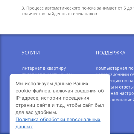
3. Процесс автоматического поиска занимает от 5 до
количество найденных телеканалов.
УСЛУГИ
ПОДДЕРЖКА
Интернет в квартиру
Компьютерная п
Интернет в частный дом
Телевизионный с
Телевидение
Инструкции по на
Мы используем данные Ваших
Акции
Вопросы и ответы
cookie-файлов, включая сведения об
Оборудование Wi-Fi
Удаленная настро
IP-адресе, истории посещения
Ослик
Связь с компание
страниц сайта и т.д., чтобы сайт был
Улицы Онлайн
для вас удобным.
Личная почта
Политика обработки персональных
данных