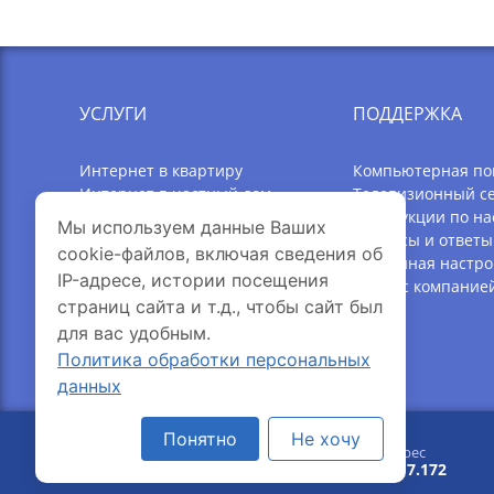
УСЛУГИ
ПОДДЕРЖКА
Интернет в квартиру
Компьютерная п
Интернет в частный дом
Телевизионный с
Телевидение
Инструкции по на
Мы используем данные Ваших
Акции
Вопросы и ответы
cookie-файлов, включая сведения об
Оборудование Wi-Fi
Удаленная настро
IP-адресе, истории посещения
Ослик
Связь с компание
страниц сайта и т.д., чтобы сайт был
Улицы Онлайн
для вас удобным.
Личная почта
Политика обработки персональных
данных
Понятно
Не хочу
© 2005-2026 Интерсвязь
Ваш IP-адрес
добавить в избранное
216.73.217.172