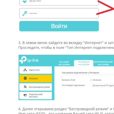
3. В левом меню зайдите во вкладку "Интернет" и за
Проследите, чтобы в поле "Тип Интернет-подключени
4. Далее открываем раздел "Беспроводной режим" и
Имя сети (SSID) - это название Вашей сети Wi-Fi, к