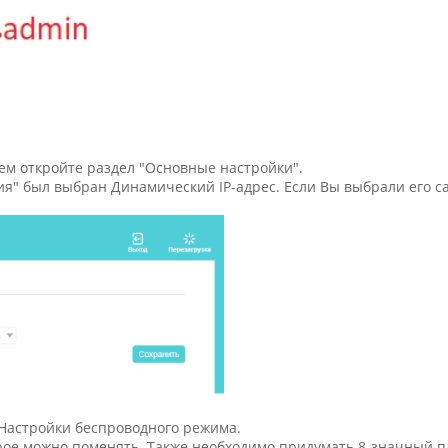
тем откройте раздел "Основные настройки".
я" был выбран Динамический IP-адрес. Если Вы выбрали его са
 Настройки беспроводного режима.
оторое можно поменять. Также необходимо придумать 8-значный п